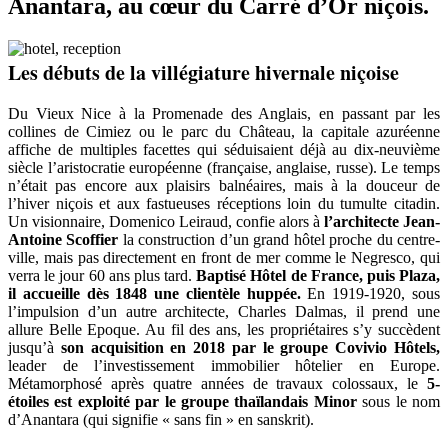
Anantara, au cœur du Carré d’Or niçois.
Les débuts de la villégiature hivernale niçoise
Du Vieux Nice à la Promenade des Anglais, en passant par les
collines de Cimiez ou le parc du Château, la capitale azuréenne
affiche de multiples facettes qui séduisaient déjà au dix-neuvième
siècle l’aristocratie européenne (française, anglaise, russe). Le temps
n’était pas encore aux plaisirs balnéaires, mais à la douceur de
l’hiver niçois et aux fastueuses réceptions loin du tumulte citadin.
Un visionnaire, Domenico Leiraud, confie alors à
l’architecte Jean-
Antoine Scoffier
la construction d’un grand hôtel proche du centre-
ville, mais pas directement en front de mer comme le Negresco, qui
verra le jour 60 ans plus tard.
Baptisé Hôtel de France, puis Plaza,
il accueille dès 1848 une clientèle huppée.
En 1919-1920, sous
l’impulsion d’un autre architecte, Charles Dalmas, il prend une
allure Belle Epoque. Au fil des ans, les propriétaires s’y succèdent
jusqu’à
son acquisition en 2018 par le groupe Covivio Hôtels,
leader de l’investissement immobilier hôtelier en Europe.
Métamorphosé après quatre années de travaux colossaux, le
5-
étoiles
est exploité par le groupe thaïlandais Minor
sous le nom
d’Anantara (qui signifie « sans fin » en sanskrit).