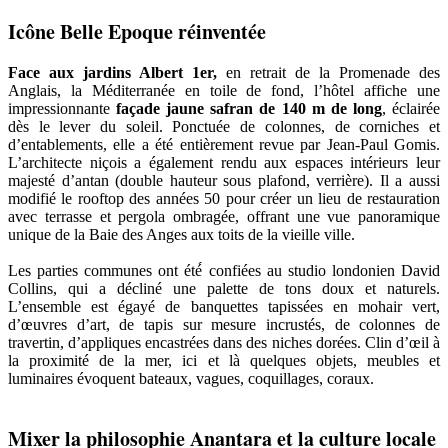
Icône Belle Epoque réinventée
Face aux jardins Albert 1er,
en retrait de la Promenade des
Anglais, la Méditerranée en toile de fond, l’hôtel affiche une
impressionnante
façade jaune safran de 140 m de long
, éclairée
dès le lever du soleil. Ponctuée de colonnes, de corniches et
d’entablements, elle a été entièrement revue par Jean-Paul Gomis.
L’architecte niçois a également rendu aux espaces intérieurs leur
majesté d’antan (double hauteur sous plafond, verrière). Il a aussi
modifié le rooftop des années 50 pour créer un lieu de restauration
avec terrasse et pergola ombragée, offrant une vue panoramique
unique de la Baie des Anges aux toits de la vieille ville.
Les parties communes ont été́ confiées au studio londonien David
Collins, qui a décliné une palette de tons doux et naturels.
L’ensemble est égayé de banquettes tapissées en mohair vert,
d’œuvres d’art, de tapis sur mesure incrustés, de colonnes de
travertin, d’appliques encastrées dans des niches dorées. Clin d’œil à
la proximité de la mer, ici et là quelques objets, meubles et
luminaires évoquent bateaux, vagues, coquillages, coraux.
Mixer la philosophie Anantara et la culture locale