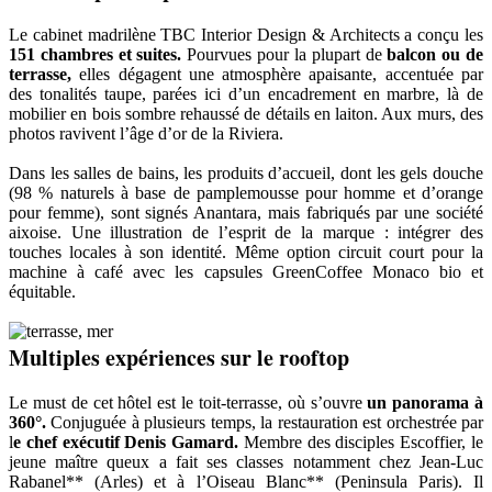
Le cabinet madrilène TBC Interior Design & Architects a conçu les
151 chambres et suites.
Pourvues pour la plupart de
balcon ou de
terrasse,
elles dégagent une atmosphère apaisante, accentuée par
des tonalités taupe, parées ici d’un encadrement en marbre, là de
mobilier en bois sombre rehaussé de détails en laiton. Aux murs, des
photos ravivent l’âge d’or de la Riviera.
Dans les salles de bains, les produits d’accueil, dont les gels douche
(98 % naturels à base de pamplemousse pour homme et d’orange
pour femme), sont signés Anantara, mais fabriqués par une société
aixoise. Une illustration de l’esprit de la marque : intégrer des
touches locales à son identité. Même option circuit court pour la
machine à café avec les capsules GreenCoffee Monaco bio et
équitable.
Multiples expériences sur le rooftop
Le must de cet hôtel est le toit-terrasse, où s’ouvre
un panorama à
360°.
Conjuguée à plusieurs temps, la restauration est orchestrée par
l
e chef exécutif Denis Gamard.
Membre des disciples Escoffier, le
jeune maître queux a fait ses classes notamment chez Jean-Luc
Rabanel** (Arles) et à l’Oiseau Blanc** (Peninsula Paris). Il