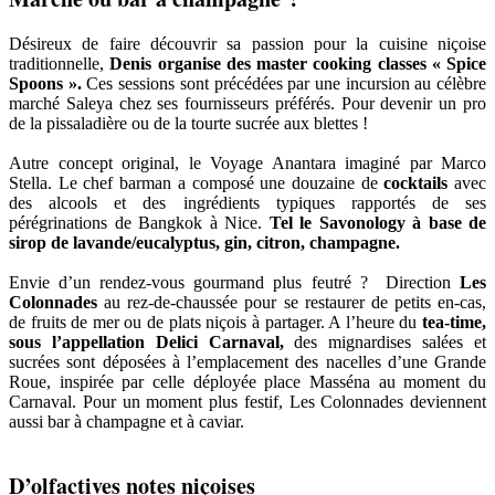
Désireux de faire découvrir sa passion pour la cuisine niçoise
traditionnelle,
Denis organise des master cooking classes « Spice
Spoons ».
Ces sessions sont précédées par une incursion au célèbre
marché Saleya chez ses fournisseurs préférés. Pour devenir un pro
de la pissaladière ou de la tourte sucrée aux blettes !
Autre concept original, le Voyage Anantara imaginé par Marco
Stella. Le chef barman a composé une douzaine de
cocktails
avec
des alcools et des ingrédients typiques rapportés de ses
pérégrinations de Bangkok à Nice.
Tel le Savonology à base de
sirop de lavande/eucalyptus, gin, citron, champagne.
Envie d’un rendez-vous gourmand plus feutré ? Direction
Les
Colonnades
au rez-de-chaussée pour se restaurer de petits en-cas,
de fruits de mer ou de plats niçois à partager. A l’heure du
tea-time,
sous l’appellation Delici Carnaval,
des mignardises salées et
sucrées sont déposées à l’emplacement des nacelles d’une Grande
Roue, inspirée par celle déployée place Masséna au moment du
Carnaval. Pour un moment plus festif, Les Colonnades deviennent
aussi bar à champagne et à caviar.
D’olfactives notes niçoises