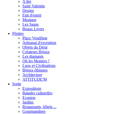
A lire
Saint Valentin
Design
Etat d'esprit
Musique
Les Sagas
Beaux Livres
Pépites
Place Vendôme
Artisanat d'exception
Objets du Désir
Créateurs Bijoux
Les diamants
Oh les Montres !
Luxe et Civilisations
Bijoux éthiques
Architecture
ATTITUDE'M
Sortir
Expositions
Balades culturelles
Evasion
Jardins
Restaurants, hôtels,...
Gourmandises