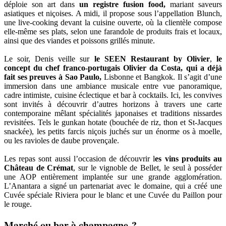
déploie son art dans
un registre fusion food,
mariant saveurs
asiatiques et niçoises. A midi, il propose sous l’appellation Blunch,
une live-cooking devant la cuisine ouverte, où la clientèle compose
elle-même ses plats, selon une farandole de produits frais et locaux,
ainsi que des viandes et poissons grillés minute.
Le soir, Denis veille sur
le SEEN Restaurant by Olivier
,
le
concept du chef franco-portugais Olivier da Costa, qui a déjà
fait ses preuves à Sao Paulo,
Lisbonne et Bangkok. Il s’agit d’une
immersion dans une ambiance musicale entre vue panoramique,
cadre intimiste, cuisine éclectique et bar à cocktails. Ici, les convives
sont invités à découvrir d’autres horizons à travers une carte
contemporaine mêlant spécialités japonaises et traditions nissardes
revisitées. Tels le gunkan hotate (bouchée de riz, thon et St-Jacques
snackée), les petits farcis niçois juchés sur un énorme os à moelle,
ou les ravioles de daube provençale.
Les repas sont aussi l’occasion de découvrir l
es vins produits au
Château de Crémat
, sur le vignoble de Bellet, le seul à posséder
une AOP entièrement implantée sur une grande agglomération.
L’Anantara a signé un partenariat avec le domaine, qui a créé une
Cuvée spéciale Riviera pour le blanc et une Cuvée du Paillon pour
le rouge.
Marché ou bar à champagne ?