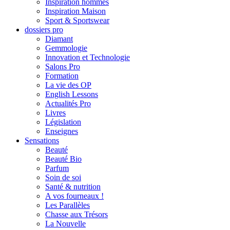
Inspiration hommes
Inspiration Maison
Sport & Sportswear
dossiers pro
Diamant
Gemmologie
Innovation et Technologie
Salons Pro
Formation
La vie des OP
English Lessons
Actualités Pro
Livres
Législation
Enseignes
Sensations
Beauté
Beauté Bio
Parfum
Soin de soi
Santé & nutrition
A vos fourneaux !
Les Parallèles
Chasse aux Trésors
La Nouvelle