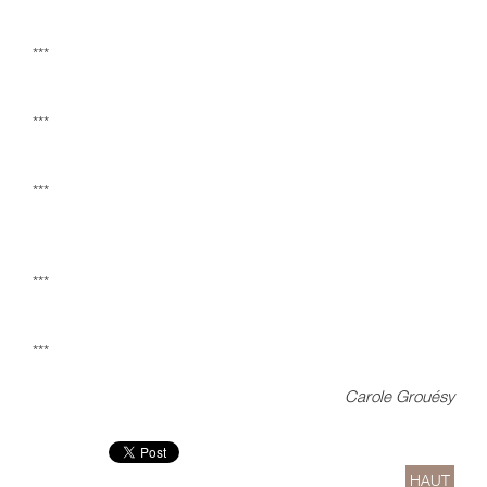
***
***
***
***
***
Carole Grouésy
HAUT