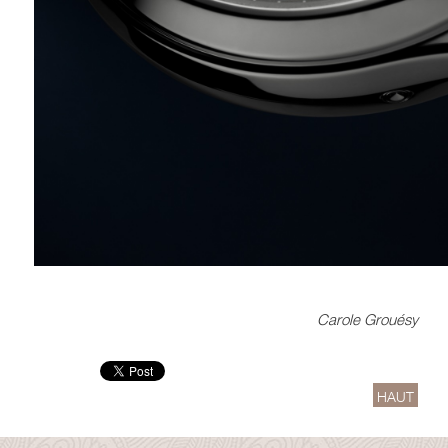
Carole Grouésy
HAUT