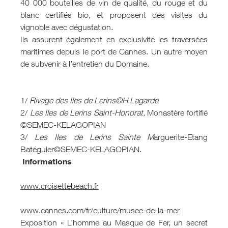
40 000 bouteilles de vin de qualité, du rouge et du
blanc certifiés bio, et proposent des visites du
vignoble avec dégustation.
Ils assurent également en exclusivité les traversées
maritimes depuis le port de Cannes. Un autre moyen
de subvenir à l’entretien du Domaine.
1/
Rivage des Iles de Lerins©H.Lagarde
2/
Les Iles de Lerins Saint-Honorat,
Monastère fortifié
©SEMEC-KELAGOPIAN
3/
Les Iles de Lerins Sainte M
arguerite-Etang
Batéguier©SEMEC-KELAGOPIAN.
Informations
www.croisettebeach.fr
www.cannes.com/fr/culture/musee-de-la-mer
Exposition « L’homme au Masque de Fer, un secret