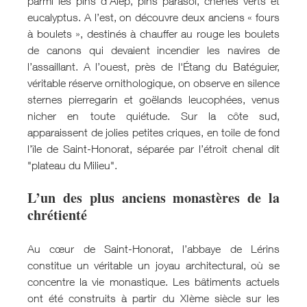
parmi les pins d'Alep, pins parasol, chênes verts et
eucalyptus. A l’est, on découvre deux anciens « fours
à boulets », destinés à chauffer au rouge les boulets
de canons qui devaient incendier les navires de
l’assaillant. A l’ouest, près de l'Étang du Batéguier,
véritable réserve ornithologique, on observe en silence
sternes pierregarin et goëlands leucophées, venus
nicher en toute quiétude. Sur la côte sud,
apparaissent de jolies petites criques, en toile de fond
l’île de Saint-Honorat, séparée par l’étroit chenal dit
"plateau du Milieu".
L’un des plus anciens monastères de la
chrétienté
Au cœur de Saint-Honorat, l’abbaye de Lérins
constitue un véritable un joyau architectural, où se
concentre la vie monastique. Les bâtiments actuels
ont été construits à partir du XIème siècle sur les